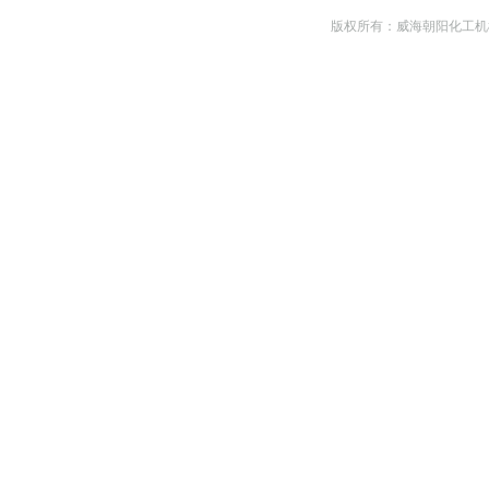
版权所有：威海朝阳化工机械有限