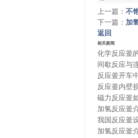
上一篇：
不
下一篇：
加
返回
相关新闻
化学反应釜
间歇反应与
反应釜开车
反应釜内壁
磁力反应釜
加氢反应釜
我国反应釜
加氢反应釜