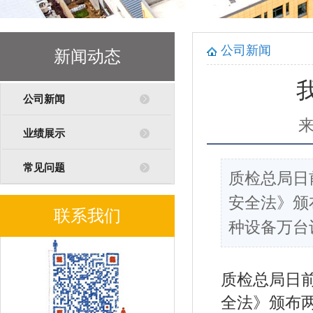
公司新闻
新闻动态
公司新闻
业绩展示
常见问题
质检总局日
安全法》颁
联系我们
种设备万台
质检总局日
全法》颁布两