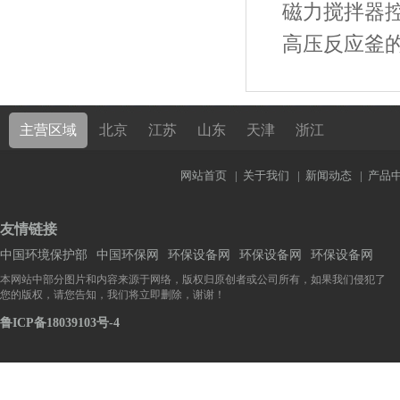
磁力搅拌器
高压反应釜
主营区域
北京
江苏
山东
天津
浙江
网站首页
|
关于我们
|
新闻动态
|
产品
友情链接
中国环境保护部
中国环保网
环保设备网
环保设备网
环保设备网
本网站中部分图片和内容来源于网络，版权归原创者或公司所有，如果我们侵犯了
您的版权，请您告知，我们将立即删除，谢谢！
鲁ICP备18039103号-4